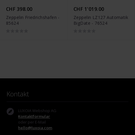
CHF 398.00
CHF 1'019.00
Zeppelin Friedrichshafen -
Zeppelin LZ127 Automatik
85624
BigDate - 76524
Kontakt
LUXOIA Webshop AG
Kontaktformular
oder per E-Mail
hello@luxoia.com