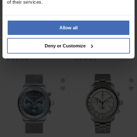
of their services.
Allow all
CHF 379.00
CHF 379.00
Zeppelin LZ 14 Marine -
Zeppelin LZ 14 Marine -
Deny or Customize
88883
88862