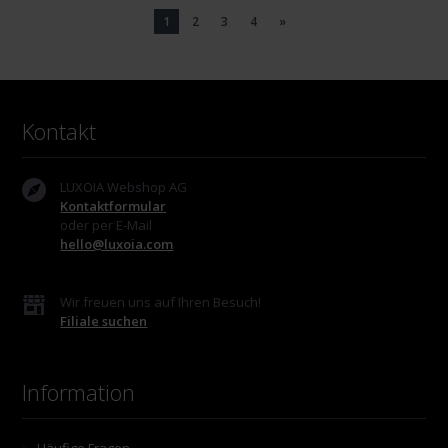
1
2
3
4
»
Kontakt
LUXOIA Webshop AG
Kontaktformular
oder per E-Mail
hello@luxoia.com
Wir freuen uns auf Ihren Besuch!
Filiale suchen
Information