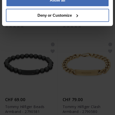
Allow all
CHF 69.00
CHF 69.00
Tommy Hilfiger Love
Tommy Hilfiger Love
Deny or Customize
Armband - 2780880
Halskette - 2780878
CHF 69.00
CHF 79.00
Tommy Hilfiger Beads
Tommy Hilfiger Clash
Armband - 2790581
Armband - 2790580