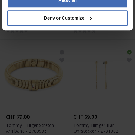
Allow all
CHF 59.00
CHF 69.00
Tommy Hilfiger Nautical
Tommy Hilfiger Nautical
Deny or Customize
Knot Armband - 2780990
Knot Armband - 2780991
CHF 79.00
CHF 69.00
Tommy Hilfiger Stretch
Tommy Hilfiger Bar
Armband - 2780995
Ohrstecker - 2781002