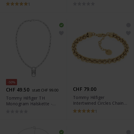
1
-50%
CHF 79.00
CHF 49.50
statt CHF 99.00
Tommy Hilfiger
Tommy Hilfiger TH
Intertwined Circles Chain
Monogram Halskette -
Armband - 2780842
2780725
1