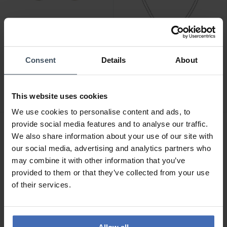
CHF 49.00
CHF 69.00
Consent
Details
About
Tommy Hilfiger Toggle
Tommy Hilfiger Nautical
Heart Ohrstecker -
Knot Halskette - 2780989
2780972
This website uses cookies
We use cookies to personalise content and ads, to
provide social media features and to analyse our traffic.
We also share information about your use of our site with
our social media, advertising and analytics partners who
may combine it with other information that you’ve
provided to them or that they’ve collected from your use
of their services.