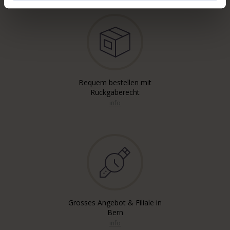
Bequem bestellen mit
Rückgaberecht
info
Grosses Angebot & Filiale in
Bern
info