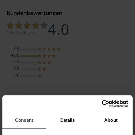
Kundenbewertungen
4.0
1 Bewertungen
0%
100%
0%
0%
0%
Gefällt mir...
Kundenmeinung von Rahel2009
Montag, 15. März 2021
DESIGN
PREIS-LEISTUNG
Consent
Details
About
QUALITÄT