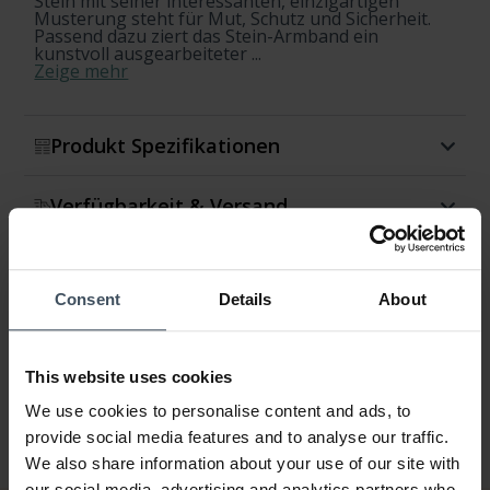
Stein mit seiner interessanten, einzigartigen
Musterung steht für Mut, Schutz und Sicherheit.
Passend dazu ziert das Stein-Armband ein
kunstvoll ausgearbeiteter ...
Zeige mehr
Produkt Spezifikationen
Verfügbarkeit & Versand
Rückgabe & Umtausch
Consent
Details
About
Garantie
This website uses cookies
We use cookies to personalise content and ads, to
provide social media features and to analyse our traffic.
We also share information about your use of our site with
our social media, advertising and analytics partners who