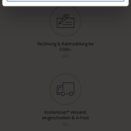
Rechnung & Ratenzahlung bis
5'000.-
info
Kostenloser* Versand,
eingeschrieben & A-Post
info