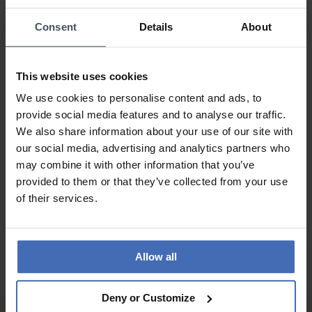
Consent
Details
About
Sehr gut
Kundenmeinung von Hajro
Sonntag, 29. Januar 2023
DESIGN
This website uses cookies
PREIS-LEISTUNG
We use cookies to personalise content and ads, to
QUALITÄT
provide social media features and to analyse our traffic.
Sehr gut
We also share information about your use of our site with
our social media, advertising and analytics partners who
may combine it with other information that you’ve
ZU DEN BEWERTUNGEN
provided to them or that they’ve collected from your use
of their services.
Allow all
Deny or Customize