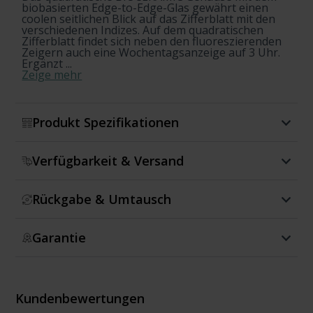
if… Allwhite?
if… Lemon?
if… Sky?
if… Blackagain?
if… Rose?
biobasierten Edge-to-Edge-Glas gewährt einen
coolen seitlichen Blick auf das Zifferblatt mit den
verschiedenen Indizes. Auf dem quadratischen
Zifferblatt findet sich neben den fluoreszierenden
Zeigern auch eine Wochentagsanzeige auf 3 Uhr.
Ergänzt ...
Zeige mehr
Produkt Spezifikationen
Verfügbarkeit & Versand
Rückgabe & Umtausch
Garantie
Kundenbewertungen