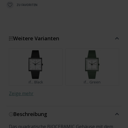
ZU FAVORITEN
Weitere Varianten
if... Black
if... Green
Zeige mehr
Beschreibung
if... Gray
if… Mint?
Das quadratische BIOCERAMIC Gehäuse mit dem