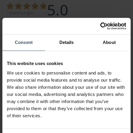
5.0
2 Bewertungen
100%
0%
0%
Consent
Details
About
0%
0%
This website uses cookies
We use cookies to personalise content and ads, to
Soddisfatta
provide social media features and to analyse our traffic.
Kundenmeinung von Paola
Samstag, 28. Oktober 2023
We also share information about your use of our site with
DESIGN
our social media, advertising and analytics partners who
PREIS-LEISTUNG
may combine it with other information that you’ve
QUALITÄT
provided to them or that they’ve collected from your use
Bello
of their services.