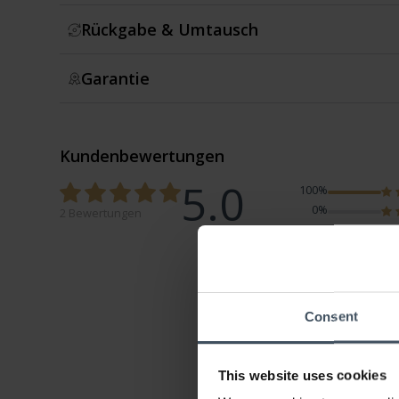
Rückgabe & Umtausch
Garantie
Kundenbewertungen
5.0
100%
0%
2 Bewertungen
0%
0%
0%
Consent
This website uses cookies