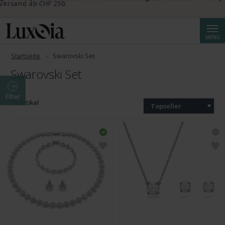
📦 Priority Versand ab CHF 50 kostenlos. Eingeschriebener Priority
Versand ab CHF 250.
Suche
MENÜ
Startseite
Swarovski Set
Swarovski Set
Filter
17 Artikel
Topseller