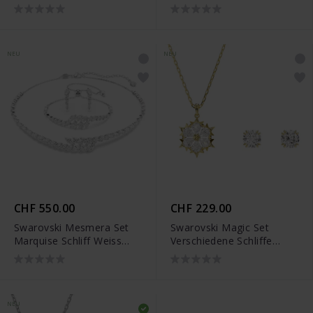
Rundschliff Blume Weiss
18K goldbeschichtet -
Rhodiniert - 5749180
5764868
NEU
NEU
CHF 550.00
CHF 229.00
Swarovski Mesmera Set
Swarovski Magic Set
Marquise Schliff Weiss
Verschiedene Schliffe
Rhodiniert - 5762135
Schneeflocke Weiss 18K
goldbeschichtet - 5758002
NEU