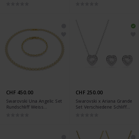
Rhodiniert - 5647730
Weiss Rhodiniert -
5689624
CHF 450.00
CHF 250.00
Swarovski Una Angelic Set
Swarovski x Ariana Grande
Rundschliff Weiss
Set Verschiedene Schliffe
Goldlegierungsschicht -
Herz Weiss Rhodiniert -
5720506
5720849