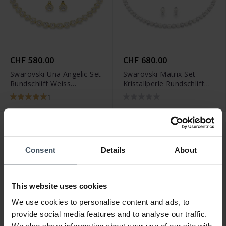
CHF 580.00
CHF 680.00
Swarovski Una Angelic Set
Swarovski Matrix Set
Rundschliff Weiss
Kristallperle Rundschliff
Goldlegierungsschicht -
Weiss Rhodiniert -
1
5750619
5742040
Consent
Details
About
This website uses cookies
We use cookies to personalise content and ads, to
provide social media features and to analyse our traffic.