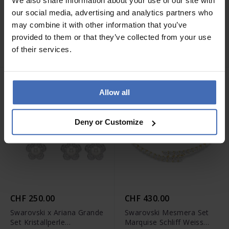
We also share information about your use of our site with
our social media, advertising and analytics partners who
CHF 250.00
CHF 229.00
may combine it with other information that you’ve
Swarovski Idyllia Set
Swarovski x Ariana Grande
provided to them or that they’ve collected from your use
Verschiedene Schliffe Herz
Set Verschiedene Schliffe
mit Pfeil Weiss Roségold
Mehrfarbig Rhodiniert -
of their services.
Legierungsschicht -
5746577
5745580
NEU
Allow all
Deny or Customize
CHF 250.00
CHF 430.00
Swarovski x Ariana Grande
Swarovski Mesmera Set
Set Kristallperle
Marquise Schliff Weiss