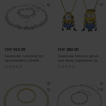
CHF 550.00
CHF 380.00
Swarovski Constella Set
Swarovski Minions James
Verschiedene Schliffe
und Henry Halsketten Set
Weiss Rhodiniert -
Pavé Mehrfarbig
5738285
Goldlegierungsschicht -
5751614