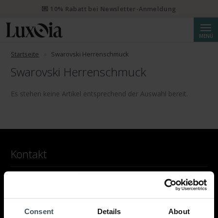
💌 10% Rabatt bei Newsletter-Anmeldung
Suche
MENÜ
Startseite
Swarovski Herrenschmuck
Swarovski Herrenschmuck
Es stehen keine Artikel entsprechend der Auswahl bereit.
Kontakt
LUXOIA Webshop AG
Kontaktformular
oder per E-Mail
hello@luxoia.com
Consent
Details
About