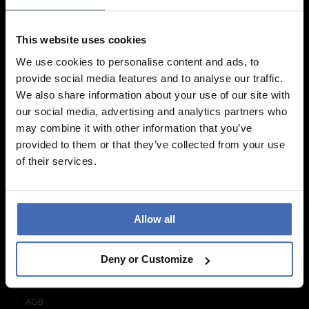
Wir freuen uns auf Ihren Besuch!
Filiale suchen
This website uses cookies
We use cookies to personalise content and ads, to
provide social media features and to analyse our traffic.
Information
We also share information about your use of our site with
our social media, advertising and analytics partners who
Häufige Fragen
may combine it with other information that you’ve
provided to them or that they’ve collected from your use
Einkaufen
of their services.
Versand
Rückgabe
Pflegehinweise
Allow all
Kontaktformular
Über uns
Deny or Customize
Offene Stellen
Impressum
AGB