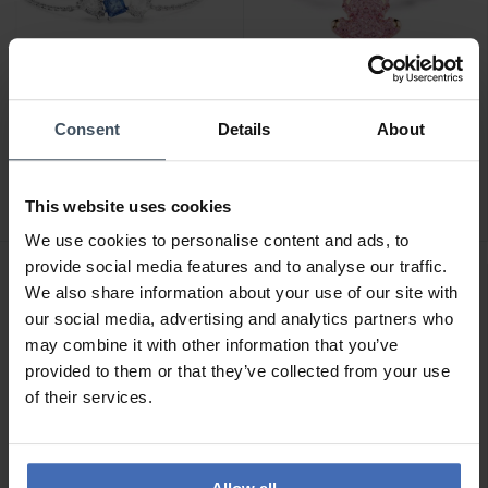
CHF 99.00
CHF 229.00
Consent
Details
About
Swarovski Mesmera
Swarovski Teddy Armband
Armband Verschiedene
Kristallperle Bär Rosa
Schliffe Blau Rhodiniert -
Roségold
This website uses cookies
5668359
Legierungsschicht -
We use cookies to personalise content and ads, to
5669169
provide social media features and to analyse our traffic.
We also share information about your use of our site with
our social media, advertising and analytics partners who
may combine it with other information that you’ve
provided to them or that they’ve collected from your use
of their services.