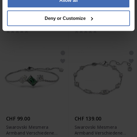
Allow all
CHF 149.00
CHF 350.00
Swarovski Una Armband
Swarovski Mesmera
Deny or Customize
Rundschliff Ovale Form
Armband Verschiedene
Weiss Roségold
Schliffe Weiss Rhodiniert -
Legierungsschicht -
5669927
5472382
CHF 99.00
CHF 139.00
Swarovski Mesmera
Swarovski Mesmera
Armband Verschiedene
Armband Verschiedene