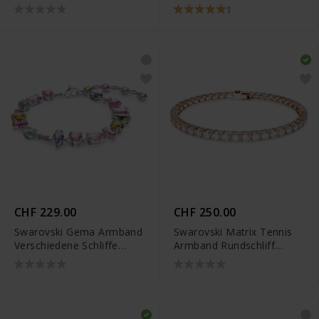
Schliffe Grün Rhodiniert -
Schliffe Verstreutes
1
5668360
Design Weiss Rhodiniert -
5661530
CHF 229.00
CHF 250.00
Swarovski Gema Armband
Swarovski Matrix Tennis
Verschiedene Schliffe
Armband Rundschliff
Mehrfarbig Rhodiniert -
Weiss Roségold
5656427
Legierungsschicht