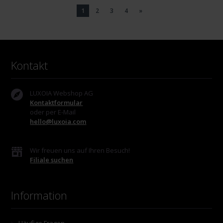
1
2
3
4
»
Kontakt
LUXOIA Webshop AG
Kontaktformular
oder per E-Mail
hello@luxoia.com
Wir freuen uns auf Ihren Besuch!
Filiale suchen
Information