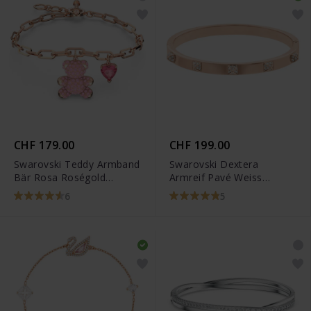
CHF 179.00
CHF 199.00
Swarovski Teddy Armband
Swarovski Dextera
Bär Rosa Roségold
Armreif Pavé Weiss
Legierungsschicht -
Roségold
6
5
5642978
Legierungsschicht