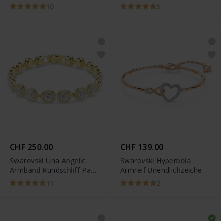
Rundschliff Weiss
Mittel Weiss Roségold
10
5
Rhodiniert - 1808960
Legierungsschicht -
5240513
CHF 250.00
CHF 139.00
Swarovski Una Angelic
Swarovski Hyperbola
Armband Rundschliff Pavé
Armreif Unendlichzeichen
Mittel Weiss
und Herz Weiss Metallmix
11
2
Goldlegierungsschicht -
- 5518869
5505469