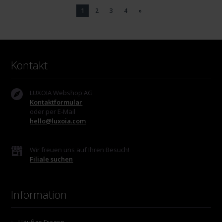
1
2
3
4
»
Kontakt
LUXOIA Webshop AG
Kontaktformular
oder per E-Mail
hello@luxoia.com
Wir freuen uns auf Ihren Besuch!
Filiale suchen
Information