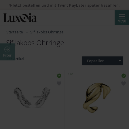
✨Jetzt bestellen und mit Twint PayLater später bezahlen.
Suche
MENÜ
Startseite
Sif Jakobs Ohrringe
Sif Jakobs Ohrringe
Filter
365 Artikel
Topseller
NEU