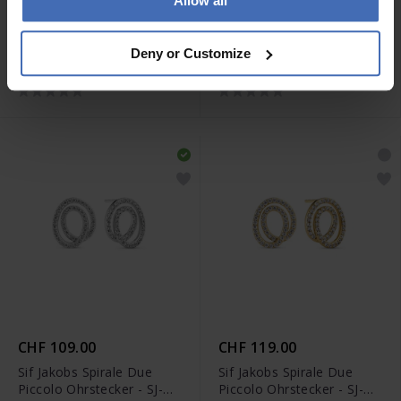
Allow all
CHF 499.00
CHF 509.00
Sif Jakobs Borsa X-Grande
Sif Jakobs Borsa X-Grande
Deny or Customize
Ohrstecker - SJ-E2623
Ohrstecker - SJ-E2623-YG
CHF 109.00
CHF 119.00
Sif Jakobs Spirale Due
Sif Jakobs Spirale Due
Piccolo Ohrstecker - SJ-
Piccolo Ohrstecker - SJ-