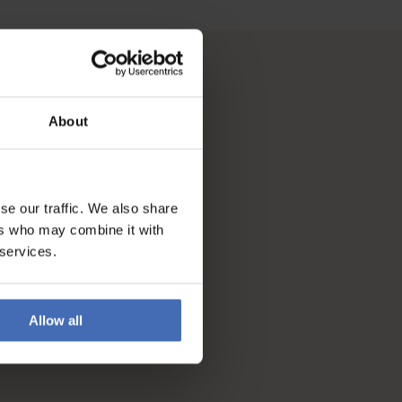
About
se our traffic. We also share
ers who may combine it with
 services.
Allow all