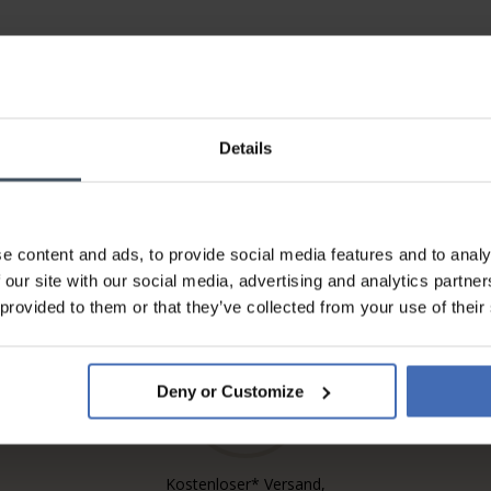
Details
Rechnung & Ratenzahlung bis
5'000.-
e content and ads, to provide social media features and to analy
info
 our site with our social media, advertising and analytics partn
 provided to them or that they’ve collected from your use of their
Deny or Customize
Kostenloser* Versand,