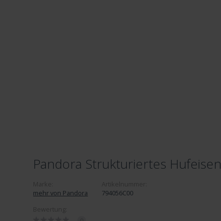
Pandora Strukturiertes Hufeise
Marke:
Artikelnummer:
mehr von Pandora
794056C00
Bewertung:
0