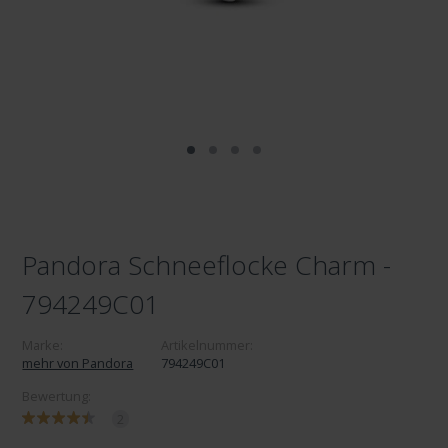
Pandora Schneeflocke Charm -
794249C01
Marke:
Artikelnummer:
mehr von Pandora
794249C01
Bewertung:
2