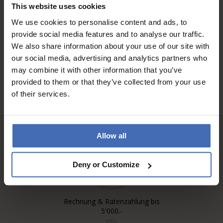
This website uses cookies
We use cookies to personalise content and ads, to
ZU DEN BEWERTUNGEN
provide social media features and to analyse our traffic.
We also share information about your use of our site with
our social media, advertising and analytics partners who
may combine it with other information that you’ve
provided to them or that they’ve collected from your use
of their services.
Allow all
Deny or Customize
Rechnung & Ratenzahlung bis
5'000.-
info