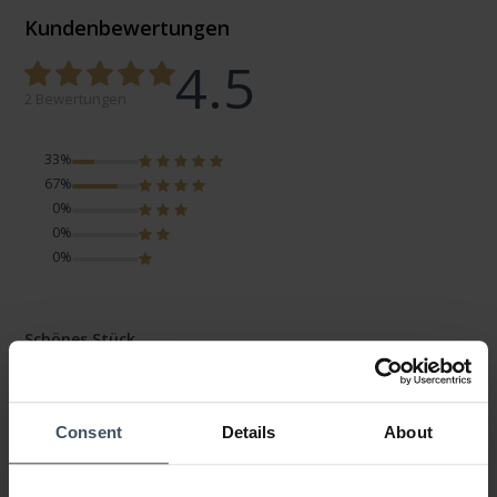
Kundenbewertungen
4.5
2 Bewertungen
33%
67%
0%
0%
0%
Schönes Stück
Kundenmeinung von Claudia
Mittwoch, 4. Februar 2026
DESIGN
PREIS-LEISTUNG
Consent
Details
About
QUALITÄT
Gut verarbeitet und passt wunderbar