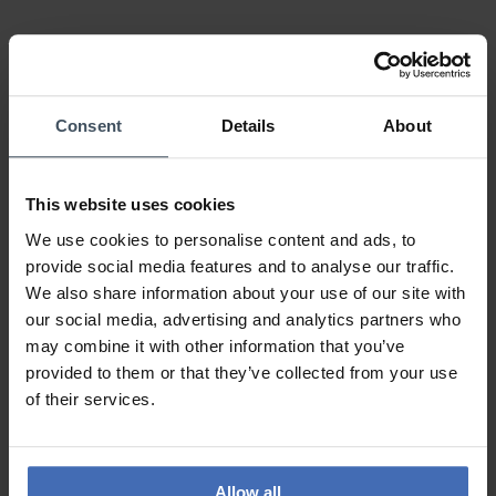
68%
29%
3%
0%
Consent
Details
About
0%
This website uses cookies
Armkette
We use cookies to personalise content and ads, to
Kundenmeinung von Judithli
Sonntag, 21. Dezember 2025
provide social media features and to analyse our traffic.
DESIGN
We also share information about your use of our site with
PREIS-LEISTUNG
our social media, advertising and analytics partners who
QUALITÄT
may combine it with other information that you’ve
Sehr gut
provided to them or that they’ve collected from your use
of their services.
ZU DEN BEWERTUNGEN
Allow all