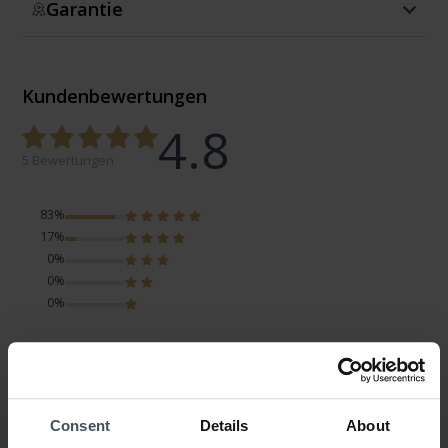
Garantie
Kundenbewertungen
4.8
5 Bewertungen
83%
17%
0%
0%
0%
Gut
Kundenmeinung von Nicolina
Samstag, 21. Februar 2026
Consent
Details
About
DESIGN
PREIS-LEISTUNG