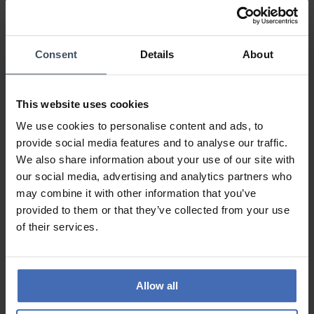
50%
0%
0%
Consent
Details
About
Top
This website uses cookies
Kundenmeinung von sandra
Donnerstag, 16. Oktober 2025
DESIGN
We use cookies to personalise content and ads, to
PREIS-LEISTUNG
provide social media features and to analyse our traffic.
QUALITÄT
We also share information about your use of our site with
our social media, advertising and analytics partners who
Süsser Ring
may combine it with other information that you’ve
provided to them or that they’ve collected from your use
of their services.
ZU DEN BEWERTUNGEN
Allow all