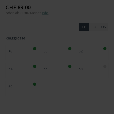
CHF 89.00
oder ab
8.90
/Monat
info
CH
EU
US
Ringgrösse
48
50
52
54
56
58
60