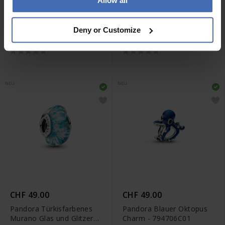
Allow all
CHF 35.00
CHF 59.00
Pandora Offen
Pandora Königsblauer
Deny or Customize
gearbeitetes Fisch Charm
Stein Clip Charm -
- 794699C01
794700C01
NEU
NEU
CHF 49.00
CHF 49.00
Pandora Türkisfarbenes
Pandora Blauer Oktopus
Murano Glas und Glitzer
Charm - 794706C01