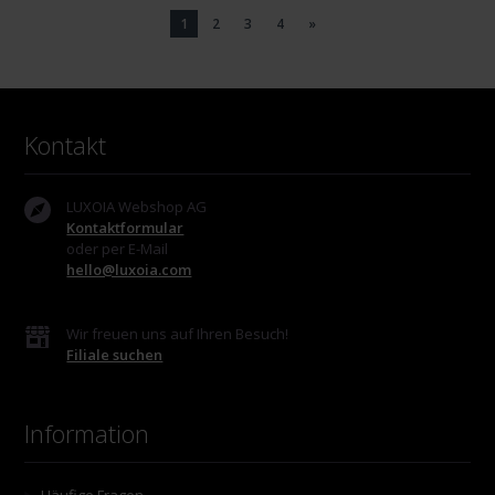
1
2
3
4
»
Kontakt
LUXOIA Webshop AG
Kontaktformular
oder per E-Mail
hello@luxoia.com
Wir freuen uns auf Ihren Besuch!
Filiale suchen
Information