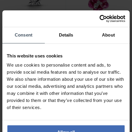
CHF 35.00
CHF 89.00
Consent
Details
About
Pandora Offen
Pandora Hibiskus Charm
gearbeitete
Anhänger - 794698C01
Meeresschildkröte Charm
This website uses cookies
- 794697C01
We use cookies to personalise content and ads, to
provide social media features and to analyse our traffic.
NEU
NEU
We also share information about your use of our site with
our social media, advertising and analytics partners who
may combine it with other information that you’ve
provided to them or that they’ve collected from your use
of their services.