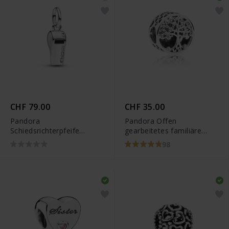
CHF 79.00
CHF 35.00
Pandora
Pandora Offen
Schiedsrichterpfeife
gearbeitetes familiäre
Charm Anhänger -
Wurzeln Charm - 797590
98
794713C01