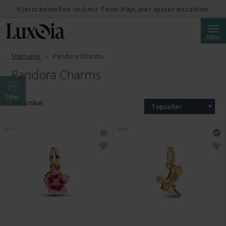
✨Jetzt bestellen und mit Twint PayLater später bezahlen.
Suche
MENÜ
Startseite
Pandora Charms
Pandora Charms
Filter
499 Artikel
Topseller
NEU
NEU