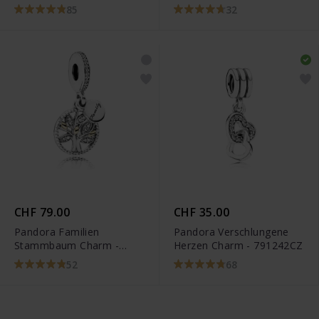
791714CZ
85
32
CHF 79.00
CHF 35.00
Pandora Familien
Pandora Verschlungene
Stammbaum Charm -
Herzen Charm - 791242CZ
791728CZ
52
68