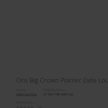
Oris Big Crown Pointer Date Lou
Marke:
Artikelnummer:
mehr von Oris
01 754 7785 4091-Set
Bewertung:
0