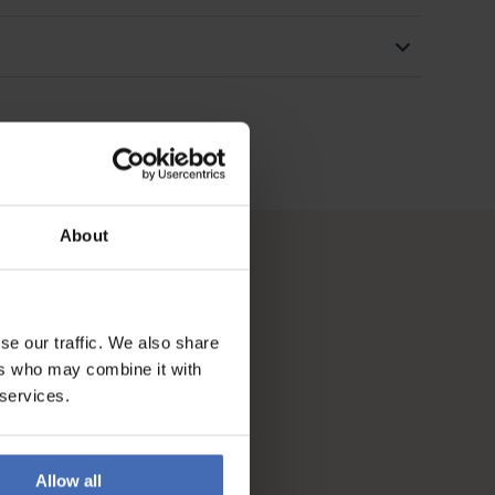
About
se our traffic. We also share
ers who may combine it with
 services.
Allow all