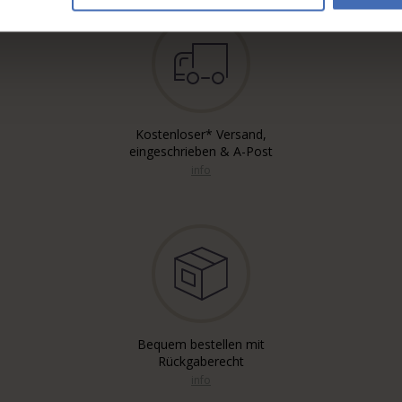
Kostenloser* Versand,
eingeschrieben & A-Post
info
Bequem bestellen mit
Rückgaberecht
info