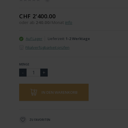
CHF 2'400.00
oder ab
240.00
/Monat
info
Auf Lager
Lieferzeit:
1-2 Werktage
Filialverfügbarkeit prüfen
MENGE
IN DEN WARENKORB
ZU FAVORITEN