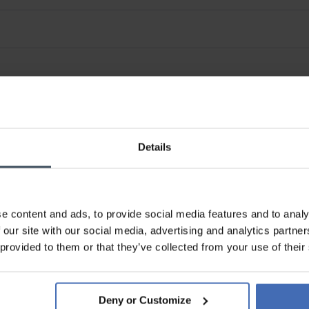
Details
e content and ads, to provide social media features and to analy
 our site with our social media, advertising and analytics partn
 provided to them or that they’ve collected from your use of their
Rechnung & Ratenzahlung bis
5'000.-
info
Deny or Customize