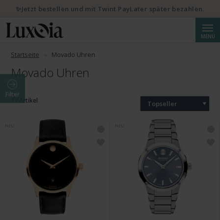
✨Jetzt bestellen und mit Twint PayLater später bezahlen.
Suche
MENÜ
Startseite
Movado Uhren
Movado Uhren
Filter
17 Artikel
Topseller
NEU
NEU