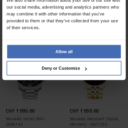
We also share information about your use of our site with
our social media, advertising and analytics partners who
CHF 950.00
CHF 650.00
may combine it with other information that you’ve
Movado Museum Classic
Movado Museum Classic
provided to them or that they’ve collected from your use
(40 mm) - 0607200
(40 mm) - 0607271
of their services.
Allow all
Deny or Customize
CHF 1'095.00
CHF 1'050.00
Movado Series 800 -
Movado Museum Classic
2600142
(40 mm) - 0607203