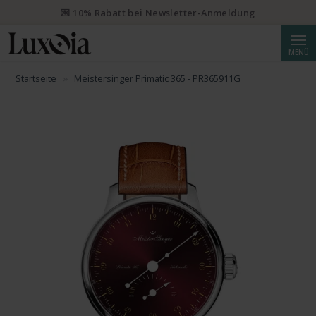
📦 Priority Versand ab CHF 50 kostenlos. Eingeschriebener Priority
Versand ab CHF 250.
Suche
MENÜ
💌 10% Rabatt bei Newsletter-Anmeldung
Startseite
Meistersinger Primatic 365 - PR365911G