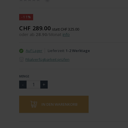
-11%
CHF 289.00
statt CHF 325.00
oder ab
28.90
/Monat
info
Auf Lager
Lieferzeit:
1-2 Werktage
Filialverfügbarkeit prüfen
MENGE
IN DEN WARENKORB