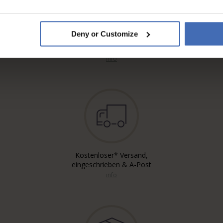
Deny or Customize
Rechnung & Ratenzahlung bis
5'000.-
info
Kostenloser* Versand,
eingeschrieben & A-Post
info