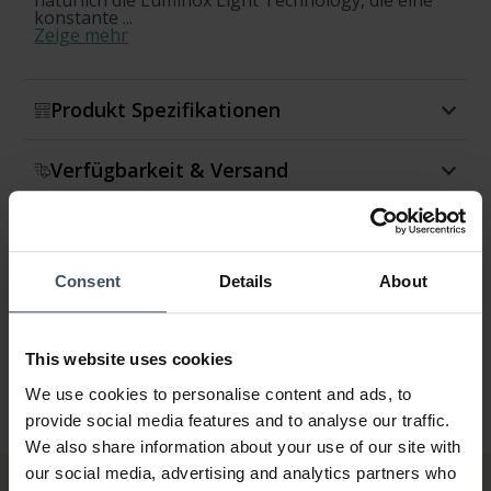
natürlich die Luminox Light Technology, die eine
konstante ...
Zeige mehr
Produkt Spezifikationen
Verfügbarkeit & Versand
Rückgabe & Umtausch
Consent
Details
About
Garantie
This website uses cookies
We use cookies to personalise content and ads, to
provide social media features and to analyse our traffic.
We also share information about your use of our site with
our social media, advertising and analytics partners who