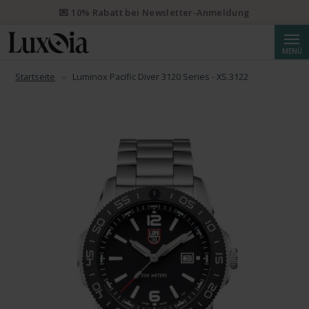
📦 Priority Versand ab CHF 50 kostenlos. Eingeschriebener Priority
Versand ab CHF 250.
Suche
MENÜ
Startseite
Luminox Pacific Diver 3120 Series - XS.3122