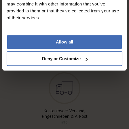
may combine it with other information that you’ve
provided to them or that they’ve collected from your use
of their services.
Allow all
Rechnung & Ratenzahlung bis
5'000.-
info
Deny or Customize
Kostenloser* Versand,
eingeschrieben & A-Post
info