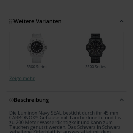
Weitere Varianten
3500 Series
3500 Series
Zeige mehr
Beschreibung
3500 Series
3500 Series
Die Luminox Navy SEAL besticht durch ihr 45 mm
Foundation The Guardian
CARBONOX™ Gehäuse mit Taucherlünette und bis
3500 Series
zu 200 Meter Wasserdichtigkeit und kann zum
Tauchen genutzt werden. Das Schwarz in Schwarz
gehaltene Zifferblatt ist ausgestattet mit dem