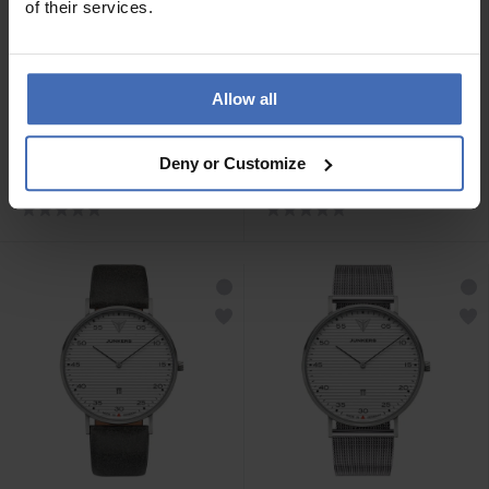
of their services.
Allow all
CHF 350.00
CHF 380.00
Junkers Dessau
Junkers Dessau
Deny or Customize
Streamline - 9.50.01.02
Streamline - 9.50.01.02.M