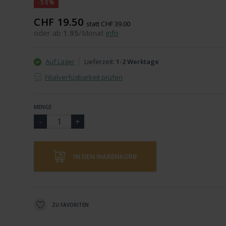
-50%
CHF 19.50
statt CHF 39.00
oder ab
1.95
/Monat
info
Auf Lager
Lieferzeit:
1-2 Werktage
Filialverfügbarkeit prüfen
MENGE
IN DEN WARENKORB
ZU FAVORITEN