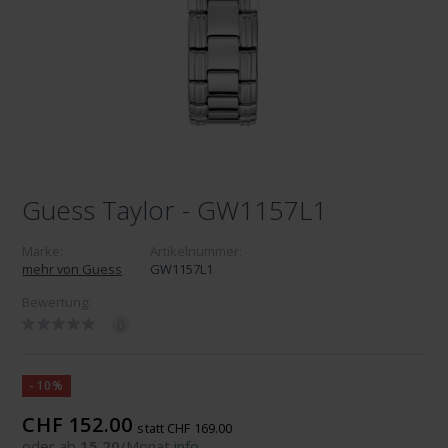
Guess Taylor - GW1157L1
Marke:
Artikelnummer:
mehr von Guess
GW1157L1
Bewertung:
0
-10%
CHF 152.00
statt CHF 169.00
oder ab
15.20
/Monat
info