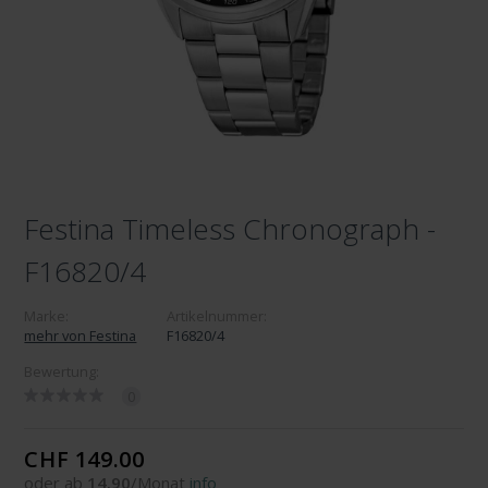
Festina Timeless Chronograph -
F16820/4
Marke:
Artikelnummer:
mehr von Festina
F16820/4
Bewertung:
0
CHF 149.00
oder ab
14.90
/Monat
info