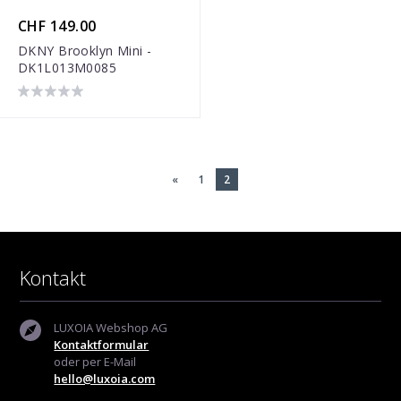
CHF 149.00
DKNY Brooklyn Mini -
DK1L013M0085
«
1
2
Kontakt
LUXOIA Webshop AG
Kontaktformular
oder per E-Mail
hello@luxoia.com