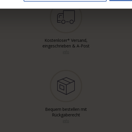
Kostenloser* Versand,
eingeschrieben & A-Post
info
Bequem bestellen mit
Rückgaberecht
info