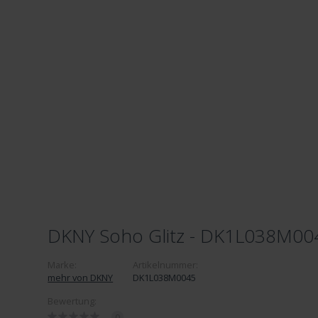
DKNY Soho Glitz - DK1L038M00
Marke:
Artikelnummer:
mehr von DKNY
DK1L038M0045
Bewertung:
0