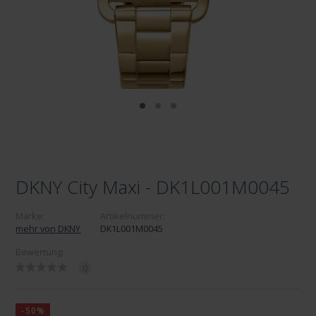
DKNY City Maxi - DK1L001M0045
Marke:
Artikelnummer:
mehr von DKNY
DK1L001M0045
Bewertung:
0
-50%