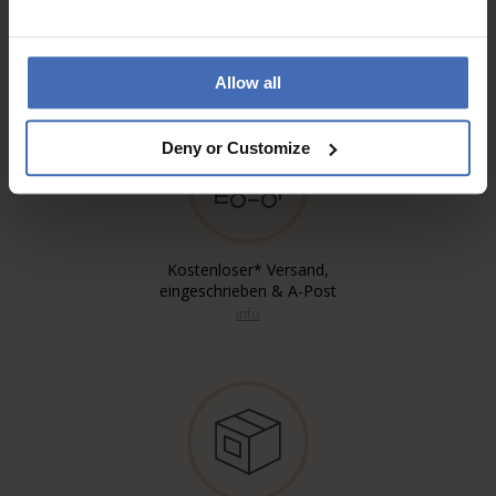
Rechnung & Ratenzahlung bis
5'000.-
info
Allow all
Deny or Customize
Kostenloser* Versand,
eingeschrieben & A-Post
info