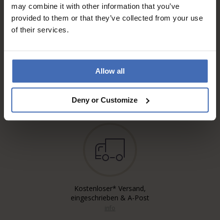
may combine it with other information that you’ve
provided to them or that they’ve collected from your use
of their services.
Allow all
Rechnung & Ratenzahlung bis
5'000.-
info
Deny or Customize
Kostenloser* Versand,
eingeschrieben & A-Post
info