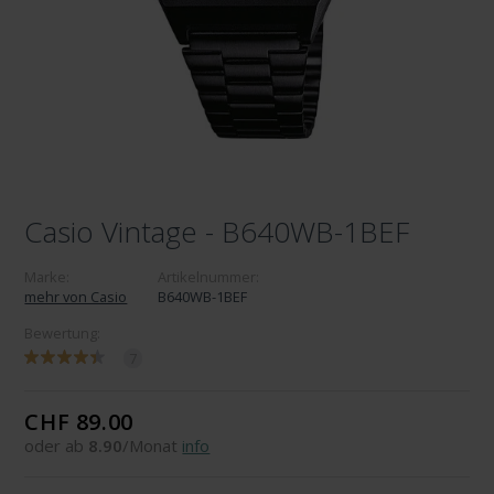
Casio Vintage - B640WB-1BEF
Marke:
Artikelnummer:
mehr von Casio
B640WB-1BEF
Bewertung:
7
CHF 89.00
oder ab
8.90
/Monat
info