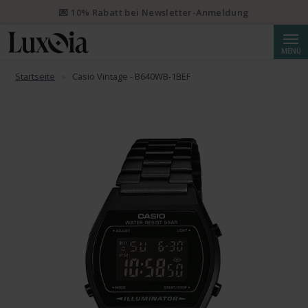
📦 Priority Versand ab CHF 50 kostenlos. Eingeschriebener Priority
Versand ab CHF 250.
Suche
MENÜ
Startseite
Casio Vintage - B640WB-1BEF