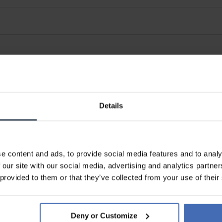
Details
e content and ads, to provide social media features and to analy
 our site with our social media, advertising and analytics partn
 provided to them or that they’ve collected from your use of their
Rechnung & Ratenzahlung bis
5'000.-
info
Deny or Customize