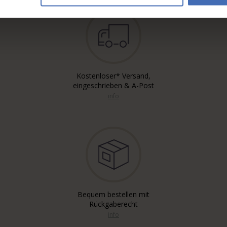
Kostenloser* Versand,
eingeschrieben & A-Post
info
Bequem bestellen mit
Rückgaberecht
info