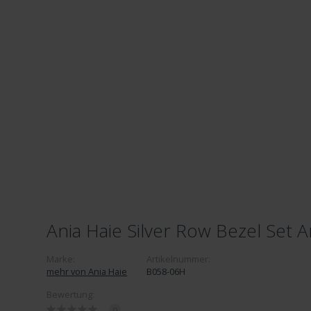
Ania Haie Silver Row Bezel Set
Marke:
Artikelnummer:
mehr von Ania Haie
B058-06H
Bewertung:
0