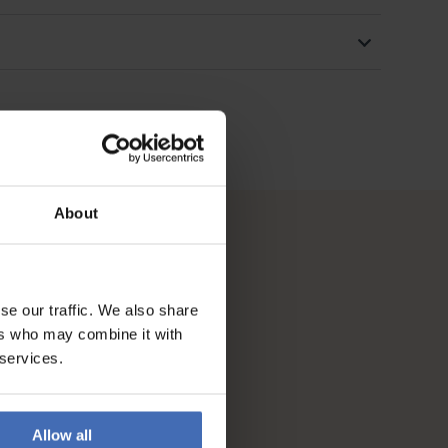
About
se our traffic. We also share
ers who may combine it with
 services.
Allow all