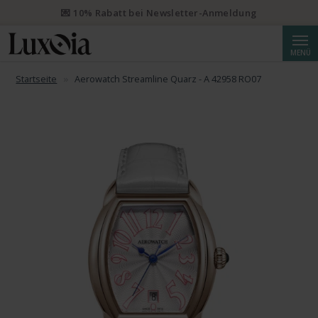
📦 Priority Versand ab CHF 50 kostenlos. Eingeschriebener Priority
Versand ab CHF 250.
Suche
MENÜ
Startseite
Aerowatch Streamline Quarz - A 42958 RO07