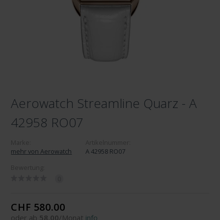
Aerowatch Streamline Quarz - A
42958 RO07
Marke:
Artikelnummer:
mehr von Aerowatch
A 42958 RO07
Bewertung:
0
CHF 580.00
oder ab
58.00
/Monat
info