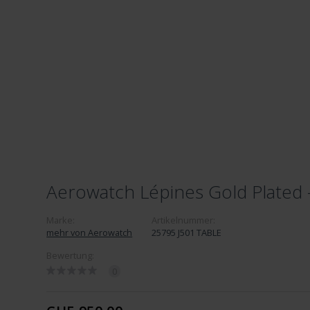
Aerowatch Lépines Gold Plated 
Marke:
Artikelnummer:
mehr von Aerowatch
25795 J501 TABLE
Bewertung:
0