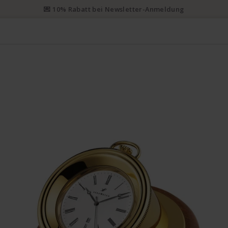
ty Versand ab CHF 50 kostenlos. Eingeschriebener Priority Versand a
E