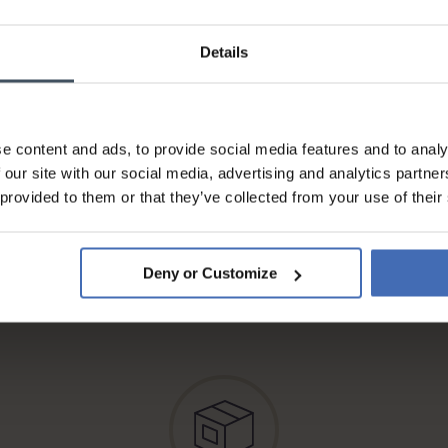
Rechnung & Ratenzahlung bis
Details
5'000.-
info
e content and ads, to provide social media features and to analy
 our site with our social media, advertising and analytics partn
 provided to them or that they’ve collected from your use of their
Deny or Customize
Kostenloser* Versand,
eingeschrieben & A-Post
info