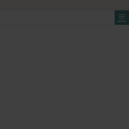
b CHF 250.
Suche
MENÜ