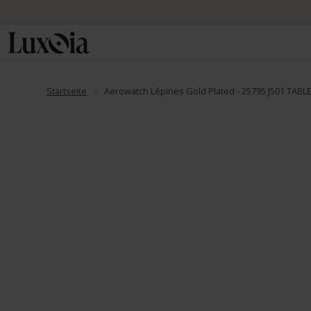
📦 Priori
Startseite
Aerowatch Lépines Gold Plated - 25795 J501 TABL