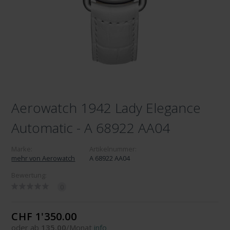
Aerowatch 1942 Lady Elegance
Automatic - A 68922 AA04
Marke:
Artikelnummer:
mehr von Aerowatch
A 68922 AA04
Bewertung:
0
CHF 1'350.00
oder ab
135.00
/Monat
info