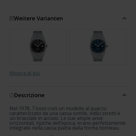
Weitere Varianten
Mostra di più
Descrizione
Nel 1978, Tissot creò un modello al quarzo
Damian Lillard Special Edition
18K Gold
18K Gold
Carbon
UFO Robot Grendizer
18K Gold
18K Gold
Gradient
Gradient
caratterizzato da una cassa sottile, indici stretti e
un bracciale in acciaio. Le sue ampie anse
orizzontali, tipiche dell’epoca, erano perfettamente
integrate nella cassa piatta dalla forma tonneau.