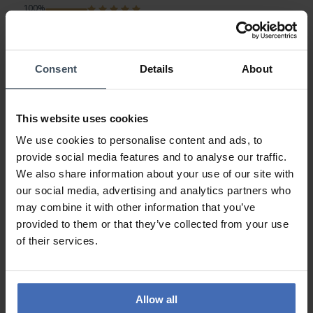
100%
0%
0%
0%
Consent
Details
About
0%
This website uses cookies
Klassiker-Automatik Uhr
Review by Noé Tondeur
domenica, 14 gennaio 2024
We use cookies to personalise content and ads, to
DESIGN
provide social media features and to analyse our traffic.
PREZZO-PRESTANZIONE
We also share information about your use of our site with
QUALITÀ
our social media, advertising and analytics partners who
may combine it with other information that you’ve
Preis-Leistung bei dieser mechanischen Uhr ist einfach
provided to them or that they’ve collected from your use
überzeugend.
of their services.
ALLE RECENSIONI
Allow all