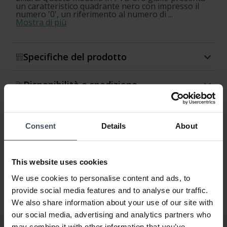
un caratteristico quadrante nero con impresso il
numero '0', un riferimento al numero di ...
Mostra di più
Specifiche del prodotto
Disponibilità e spedizione
Restituzione e cambio
Consent
Details
About
Garanzia
This website uses cookies
We use cookies to personalise content and ads, to
provide social media features and to analyse our traffic.
We also share information about your use of our site with
our social media, advertising and analytics partners who
may combine it with other information that you’ve