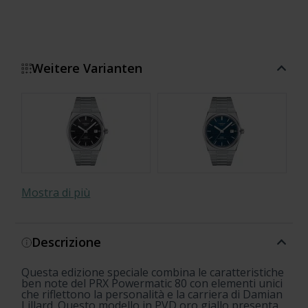
Weitere Varianten
Mostra di più
Descrizione
Questa edizione speciale combina le caratteristiche
18K Gold
18K Gold
Carbon
UFO Robot Grendizer
18K Gold
18K Gold
Gradient
Gradient
ben note del PRX Powermatic 80 con elementi unici
che riflettono la personalità e la carriera di Damian
Lillard. Questo modello in PVD oro giallo presenta