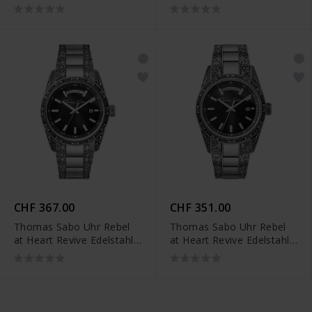
Rauchgrün Gravurdesign -
Mitternachtsblau
WA0440-201-211
Gravurdesign - WA0439-
201-209
CHF 367.00
CHF 351.00
Thomas Sabo Uhr Rebel
Thomas Sabo Uhr Rebel
at Heart Revive Edelstahl
at Heart Revive Edelstahl
Schwarz Gravurdesign -
Schwarz Gravurdesign -
WA0438-201-203
WA0427-201-201