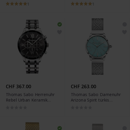
WA0252-201-201
WA0015-201-203
1
1
CHF 367.00
CHF 263.00
Thomas Sabo Herrenuhr
Thomas Sabo Damenuhr
Rebel Urban Keramik
Arizona Spirit türkis
silberfarben - WA0139-
silberfarben - WA0343-
222-203
201-215