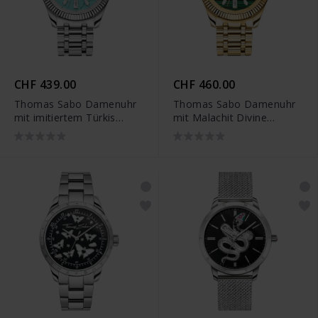
CHF 439.00
CHF 460.00
Thomas Sabo Damenuhr
Thomas Sabo Damenuhr
mit imitiertem Türkis
mit Malachit Divine
Divine Jewellery Stone
Jewellery Stone
silberfarben - WA0435-
goldfarben - WA0436-291-
201-209
211