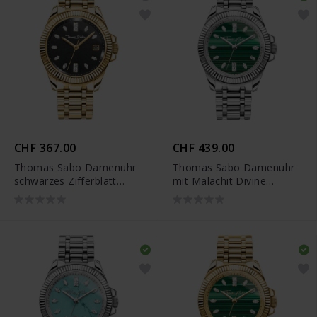
CHF 367.00
CHF 439.00
Thomas Sabo Damenuhr
Thomas Sabo Damenuhr
schwarzes Zifferblatt
mit Malachit Divine
goldfarben - WA0431-291-
Jewellery Stone
207
silberfarben - WA0434-
201-211