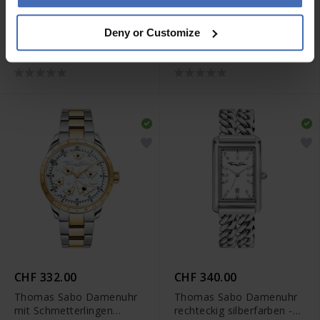
CHF 439.00
CHF 460.00
Deny or Customize
Thomas Sabo Damenuhr
Thomas Sabo Damenuhr
mit Libellen und Steinen
schwarzem Zifferblatt und
goldfarben - WA0422-264-
weissen Blumen
207
silberfarben - WA0421-
201-201
CHF 332.00
CHF 340.00
Thomas Sabo Damenuhr
Thomas Sabo Damenuhr
mit Schmetterlingen
rechteckig silberfarben -