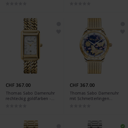
Bicolor - WA0433-291-202
WA0428-201-201
CHF 367.00
CHF 367.00
Thomas Sabo Damenuhr
Thomas Sabo Damenuhr
rechteckig goldfarben -
mit Schmetterlingen
WA0429-291-207
goldfarben - WA0430-291-
207