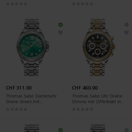
Steinen silberfarben -
Dunkelblau
WA0401-201-204
gelbgoldfarben - WA0403-
264-207
CHF 311.00
CHF 460.00
Thomas Sabo Damenuhr
Thomas Sabo Uhr Divine
Divine Green mit
Chrono mit Zifferblatt in
Zifferblatt in Grün
Schwarz gelbgoldfarben -
silberfarben - WA0404-
WA0398-291-201
201-211