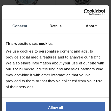
Consent
Details
About
CHF 311.00
CHF 367.00
Thomas Sabo Damenuhr
Thomas Sabo Uhr Rebel
Divine Blue mit hellblauem
at Heart Revive Edelstahl
This website uses cookies
Zifferblatt und weissen
Dunkelrot Gravurdesign -
Steinen Silber - WA0405-
WA0423-201-201
We use cookies to personalise content and ads, to
201-209
provide social media features and to analyse our traffic.
We also share information about your use of our site with
our social media, advertising and analytics partners who
may combine it with other information that you’ve
provided to them or that they’ve collected from your use
of their services.
Allow all