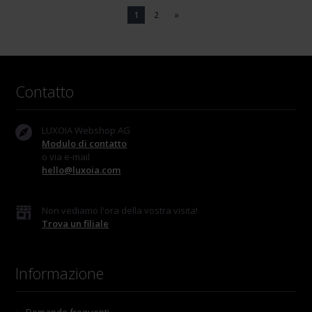
1
2
»
Contatto
LUXOIA Webshop AG
Modulo di contatto
o via e-mail
hello@luxoia.com
Non vediamo l'ora della vostra visita!
Trova un filiale
Informazione