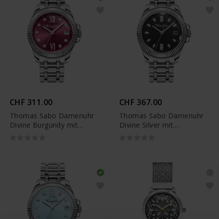
CHF 311.00
CHF 367.00
Thomas Sabo Damenuhr
Thomas Sabo Damenuhr
Divine Burgundy mit
Divine Silver mit
weinrotem Zifferblatt und
schwarzem Zifferblatt und
weissen Steinen Silber -
weissen Steinen Silber -
WA0407-201-212
WA0406-201-203