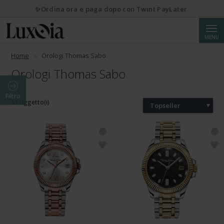
✨Ordina ora e paga dopo con Twint PayLater.
Cerca
MENU
Home
Orologi Thomas Sabo
Orologi Thomas Sabo
Filtro
51 oggetto(i)
Topseller