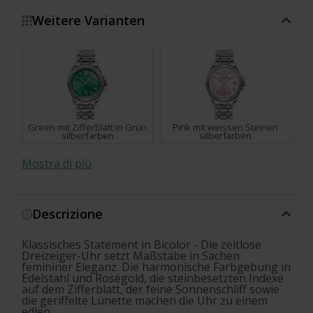
Weitere Varianten
Green mit Zifferblatt in Grün
Pink mit weissen Steinen
silberfarben
silberfarben
Mostra di più
Descrizione
silberfarben
Blue mit hellblauem
Zifferblatt und weissen
Steinen Silber
Klassisches Statement in Bicolor - Die zeitlose
Silver mit schwarzem
Burgundy mit weinrotem
Dreizeiger-Uhr setzt Maßstäbe in Sachen
Zifferblatt und weissen
Zifferblatt und weissen
femininer Eleganz. Die harmonische Farbgebung in
Steinen Silber
Steinen Silber
Edelstahl und Roségold, die steinbesetzten Indexe
auf dem Zifferblatt, der feine Sonnenschliff sowie
die geriffelte Lünette machen die Uhr zu einem
edlen ...