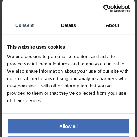
100%
0%
0%
0%
Consent
Details
About
0%
This website uses cookies
Sehr stilvoll
We use cookies to personalise content and ads, to
Review by susanne
giovedì, 17 dicembre 2020
provide social media features and to analyse our traffic.
DESIGN
We also share information about your use of our site with
PREZZO-PRESTANZIONE
our social media, advertising and analytics partners who
QUALITÀ
may combine it with other information that you’ve
Wunderschöne Uhr, ich bin begeistert!
provided to them or that they’ve collected from your use
of their services.
ALLE RECENSIONI
Allow all