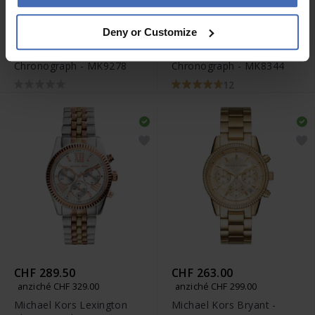
CHF 263.00
CHF 316.00
Deny or Customize
anziché CHF 299.00
anziché CHF 359.00
Michael Kors Lexington
Michael Kors Lexington
Chronograph - MK9278
Chronograph - MK8344
12
CHF 289.50
CHF 263.00
anziché CHF 329.00
anziché CHF 299.00
Michael Kors Lexington
Michael Kors Bryant -