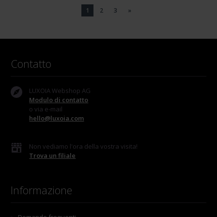
1
2
3
»
Contatto
LUXOIA Webshop AG
Modulo di contatto
o via e-mail
hello@luxoia.com
Non vediamo l'ora della vostra visita!
Trova un filiale
Informazione