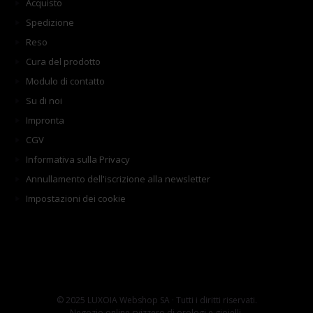
Acquisto
Spedizione
Reso
Cura del prodotto
Modulo di contatto
Su di noi
Impronta
CGV
Informativa sulla Privacy
Annullamento dell'iscrizione alla newsletter
Impostazioni dei cookie
© 2025 LUXOIA Webshop SA · Tutti i diritti riservati.
Negozio online svizzero di orologi e gioielli.