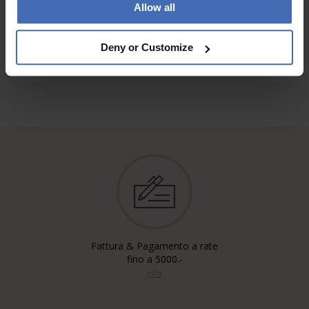
Allow all
ALLE RECENSIONI
Deny or Customize
Fattura & Pagamento a rate
fino a 5000.-
info