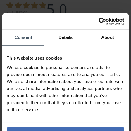
5.0
2 Valutazioni
100%
0%
Consent
Details
About
0%
0%
0%
This website uses cookies
We use cookies to personalise content and ads, to
provide social media features and to analyse our traffic.
Magnifique
We also share information about your use of our site with
Review by Isabelle
mercoledì, 29 marzo 2023
our social media, advertising and analytics partners who
DESIGN
may combine it with other information that you’ve
PREZZO-PRESTANZIONE
QUALITÀ
provided to them or that they’ve collected from your use
of their services.
Très belle montre de grande qualité!