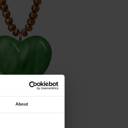
About
29710