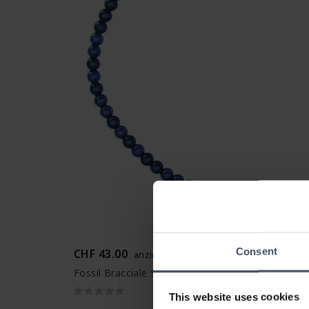
Consent
CHF 43.00
anziché CHF 49.00
Fossil Bracciale Sutton - JA7327710
This website uses cookies