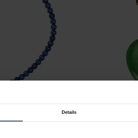
Details
CHF 83.50
anziché CHF 95.00
Fossil Collana Jewelry - JA73