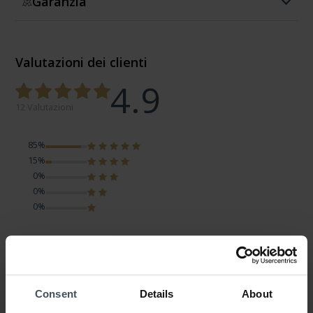
Garanzia
Valutazioni dei clienti
4.9
12 Valutazioni
85%
15%
0%
0%
0%
Sehr schön
Review by Lela
sabato, 17 gennaio 2026
DESIGN
Consent
Details
About
PREZZO-PRESTANZIONE