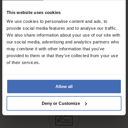
QUALITÀ
This website uses cookies
Es wurde sehr schön verarbeited, leicht zu tragen und sieht
super aus.
We use cookies to personalise content and ads, to
provide social media features and to analyse our traffic.
We also share information about your use of our site with
our social media, advertising and analytics partners who
ALLE RECENSIONI
may combine it with other information that you’ve
provided to them or that they’ve collected from your use
of their services.
Allow all
Deny or Customize