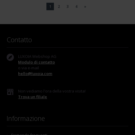
1
2
3
4
»
Contatto
LUXOIA Webshop AG
Modulo di contatto
o via e-mail
hello@luxoia.com
Non vediamo l'ora della vostra visita!
Trova un filiale
Informazione