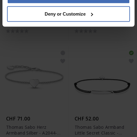
CHF 119.00
CHF 52.00
Deny or Customize
Thomas Sabo Armband
Thomas Sabo Armband
Herz roségold silber -
Little Secret Classic -
LBA0102-415-12-L19,5V
LS011-173-19-L20V
CHF 71.00
CHF 52.00
Thomas Sabo Herz
Thomas Sabo Armband
Armband Silber - A2044-
Little Secret Classic -