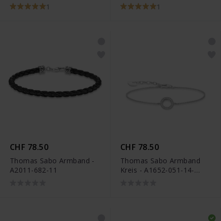
A1991-001-21-L19V
Steine Silber - A2057-051-
1
1
14-L19V
CHF 78.50
CHF 78.50
Thomas Sabo Armband -
Thomas Sabo Armband
A2011-682-11
Kreis - A1652-051-14-
L19V