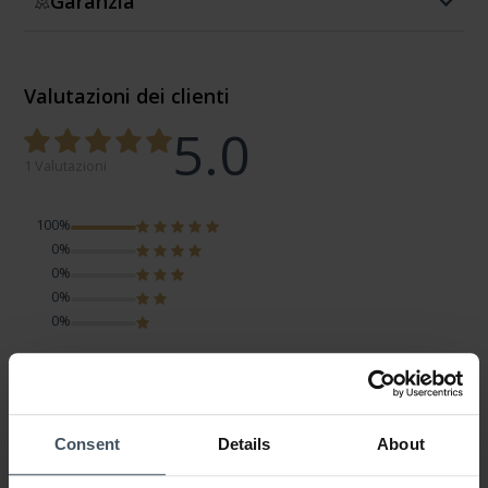
Garanzia
Valutazioni dei clienti
5.0
1 Valutazioni
100%
0%
0%
0%
0%
Superbe
Review by Mini
venerdì, 17 marzo 2023
Consent
Details
About
DESIGN
PREZZO-PRESTANZIONE