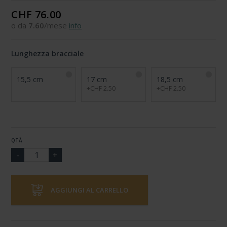
CHF 76.00
o da
7.60
/mese
info
Lunghezza bracciale
15,5 cm
17 cm
18,5 cm
+CHF 2.50
+CHF 2.50
QTÀ
AGGIUNGI AL CARRELLO