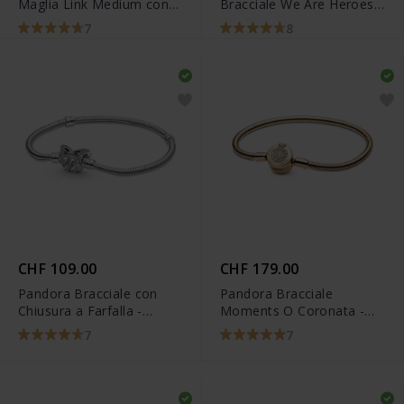
Maglia Link Medium con
Bracciale We Are Heroes -
Chiusura a Sfera -
590784C00
7
8
599588C00
CHF 109.00
CHF 179.00
Pandora Bracciale con
Pandora Bracciale
Chiusura a Farfalla -
Moments O Coronata -
590782C01
569046C01
7
7