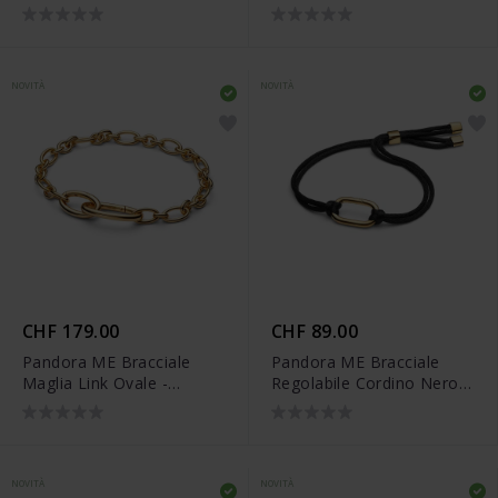
Luminose - 564655C01
D'Acqua Dolce Coltivata -
564677C01
NOVITÀ
NOVITÀ
CHF 179.00
CHF 89.00
Pandora ME Bracciale
Pandora ME Bracciale
Maglia Link Ovale -
Regolabile Cordino Nero
564678C00
con Link Apribile -
564680C01-2
NOVITÀ
NOVITÀ