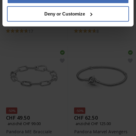
CHF 95.00
CHF 109.00
Deny or Customize
Pandora Bracciale con
Pandora Bracciale tennis
maglia geometrica -
scintillante con cuore -
592453C00
590041C01
17
8
-50%
-50%
CHF 49.50
CHF 62.50
anziché CHF 99.00
anziché CHF 125.00
Pandora ME Bracciale
Pandora Marvel Avengers