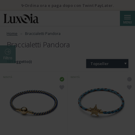
✨Ordina ora e paga dopo con Twint PayLater.
Cerca
MENU
Home
Braccialetti Pandora
Braccialetti Pandora
Filtro
101 oggetto(i)
Topseller
NOVITÀ
NOVITÀ