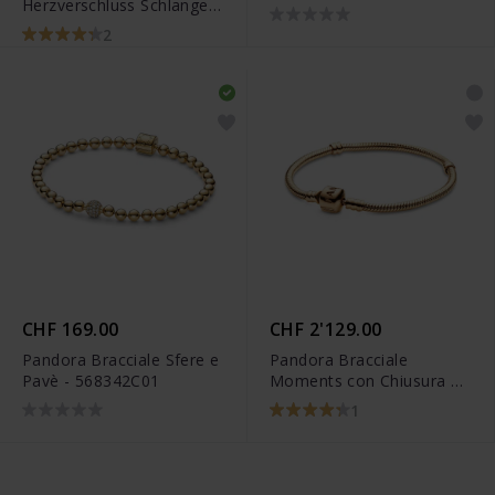
Herzverschluss Schlangen
599523C00
Armband - 582257C00
2
CHF 169.00
CHF 2'129.00
Pandora Bracciale Sfere e
Pandora Bracciale
Pavè - 568342C01
Moments con Chiusura a
Barile in Oro 14k - 550702
1