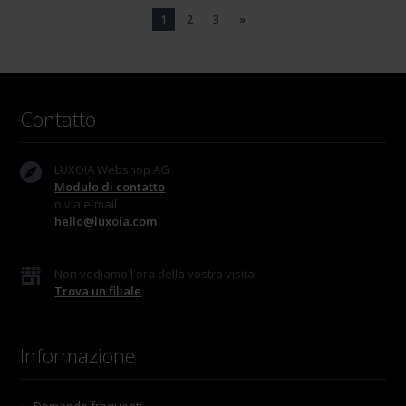
1
2
3
»
Contatto
LUXOIA Webshop AG
Modulo di contatto
o via e-mail
hello@luxoia.com
Non vediamo l'ora della vostra visita!
Trova un filiale
Informazione