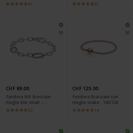
Cuore albero della
Cuore Componibile -
41
25
Famiglia - 598827C01
599539C00
CHF 89.00
CHF 125.00
Pandora ME Bracciale
Pandora Bracciale con
maglia link small -
maglia snake - 580728
599662C00
33
14